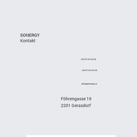
SONERGY
Kontakt
+43 677 614 613 03
+43 677 614 613 99
anfrage
@sonergy.at
Föhrengasse 19
2201 Gerasdorf