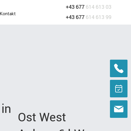
+43 677
614 613 03
Kontakt
+43 677
614 613 99
in
Ost West