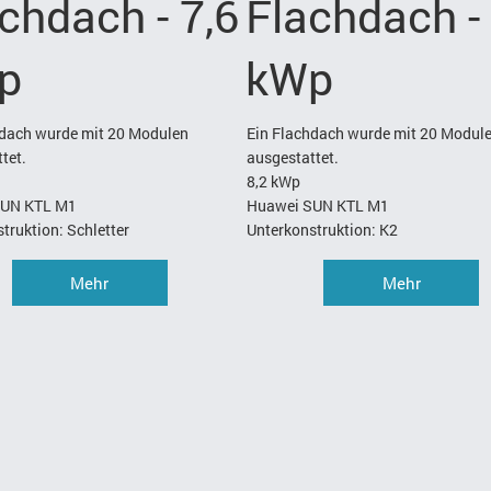
chdach - 7,6
Flachdach - 
p
kWp
hdach wurde mit 20 Modulen
Ein Flachdach wurde mit 20 Modul
tet.
ausgestattet.
8,2 kWp
SUN KTL M1
Huawei SUN KTL M1
truktion: Schletter
Unterkonstruktion: K2
Mehr
Mehr