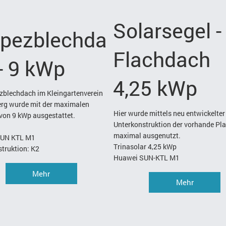
Solarsegel -
apezblechda
Flachdach
- 9 kWp
4,25 kWp
zblechdach im Kleingartenverein
rg wurde mit der maximalen
Hier wurde mittels neu entwickelter
von 9 kWp ausgestattet.
Unterkonstruktion der vorhande Pla
maximal ausgenutzt.
SUN KTL M1
Trinasolar 4,25 kWp
truktion: K2
Huawei SUN-KTL M1
Mehr
Mehr