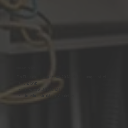
Flachdach - 7,6 kWp
Ein Flachdach wurde mit 20 Modulen ausgestattet.
8,2 kWp
Huawei SUN KTL M1
Unterkonstruktion: Schletter