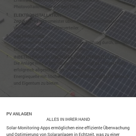
Photovoltaikmodule auf dem Dach.
5
ELEKTROINSTALLATION
Zertifizierte Elektromeister übernehmen die Installation von
Wechselrichter und Zählerverteiler.
6
ÜBERPRÜFUNG
Elektromeister führen eine gründliche Prüfung durch, um die
Einhaltung aller Normen zu gewährleisten.
7
INBETRIEBNAHME, ÜBERGABE UND FERTIGSTELLUNG
Die Anlage wird in Betrieb genommen, und das Projekt wird
erfolgreich abgeschlossen, um eine nachhaltige
Energiequelle mit höchsten Sicherheitsstandards für Mensch
und Eigentum zu bieten.
PV ANLAGEN
ALLES IN IHRER HAND
Solar-Monitoring-Apps ermöglichen eine effiziente Überwachung
und Optimierung von Solaranlagen in Echtzeit, was zu einer