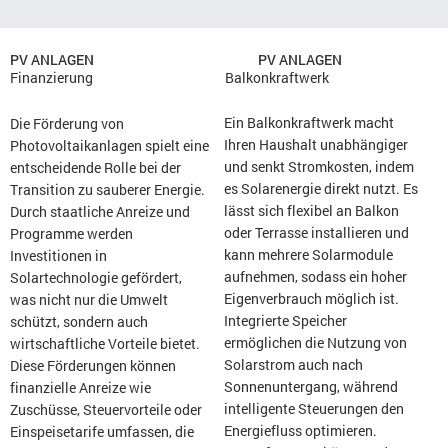
Umweltschutz gefördert wird.
PV ANLAGEN
PV ANLAGEN
Balkonkraftwerk
Finanzierung
Ein Balkonkraftwerk macht
Die Förderung von
Ihren Haushalt unabhängiger
Photovoltaikanlagen spielt eine
und senkt Stromkosten, indem
entscheidende Rolle bei der
es Solarenergie direkt nutzt. Es
Transition zu sauberer Energie.
lässt sich flexibel an Balkon
Durch staatliche Anreize und
oder Terrasse installieren und
Programme werden
kann mehrere Solarmodule
Investitionen in
aufnehmen, sodass ein hoher
Solartechnologie gefördert,
Eigenverbrauch möglich ist.
was nicht nur die Umwelt
Integrierte Speicher
schützt, sondern auch
ermöglichen die Nutzung von
wirtschaftliche Vorteile bietet.
Solarstrom auch nach
Diese Förderungen können
Sonnenuntergang, während
finanzielle Anreize wie
intelligente Steuerungen den
Zuschüsse, Steuervorteile oder
Energiefluss optimieren.
Einspeisetarife umfassen, die