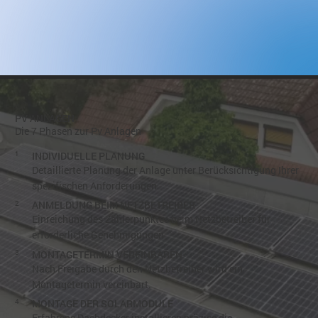
PV ANLAGEN
Die 7 Phasen zur Pv Anlagen
1
INDIVIDUELLE PLANUNG
Detaillierte Planung der Anlage unter Berücksichtigung Ihrer
spezifischen Anforderungen
2
ANMELDUNG BEIM NETZBETREIBER
Einreichung des Zählerpunktes beim Netzbetreiber für
erforderliche Genehmigungen
3
MONTAGETERMIN VEREINBAREN
Nach Freigabe durch den Netzbetreiber wird ein
Montagetermin vereinbart.
4
MONTAGE DER SOLARMODULE
Erfahrene Dachdecker installieren präzise die