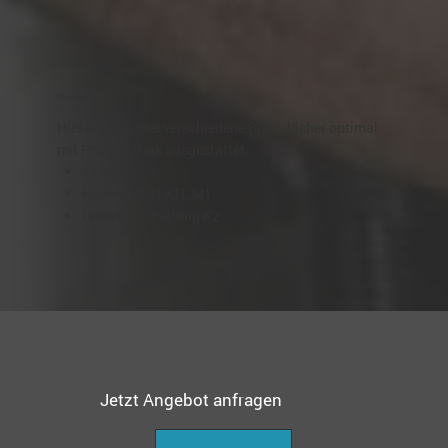
Flachdach 11,5 kWp
Hier wurden drei verschiedene Blechdächer optimal
mit Photovoltaik ausgestattet.
11,5 kWp
Huawei SUN KTL M1
Unterkonstruktion: K2
Jetzt Angebot anfragen