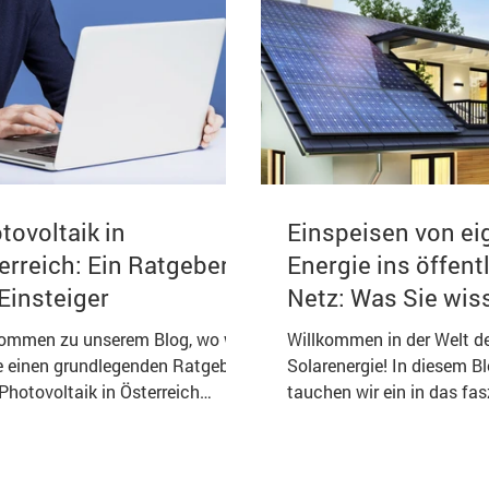
tovoltaik in
Einspeisen von ei
erreich: Ein Ratgeber
Energie ins öffent
 Einsteiger
Netz: Was Sie wis
sollte
kommen zu unserem Blog, wo wir
Willkommen in der Welt d
e einen grundlegenden Ratgeber
Solarenergie! In diesem B
Photovoltaik in Österreich
tauchen wir ein in das fas
stellen. In einer Zeit, in...
Thema der Photovoltaik (
Anlagen...