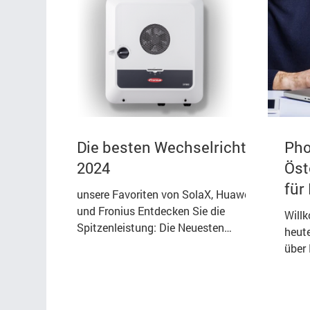
Die besten Wechselrichter
Pho
2024
Öst
für
unsere Favoriten von SolaX, Huawei
und Fronius Entdecken Sie die
Will
Spitzenleistung: Die Neuesten
heut
Wechselrichter von SolaX, Huawei
über 
und...
bereit