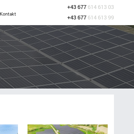
+43 677
614 613 03
Kontakt
+43 677
614 613 99