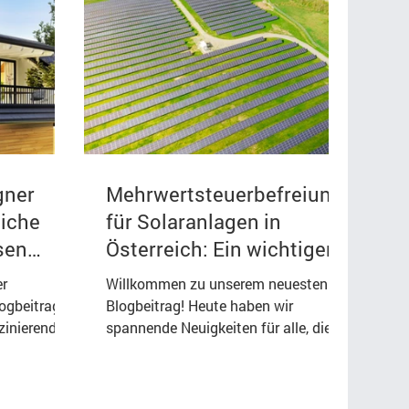
gner
Mehrwertsteuerbefreiung
liche
für Solaranlagen in
sen
Österreich: Ein wichtiger
Schritt in Richtung
er
Willkommen zu unserem neuesten
erneuerbare Energie"
logbeitrag
Blogbeitrag! Heute haben wir
zinierende
spannende Neuigkeiten für alle, die in
PV)
Österreich in Solarenergie
investieren...