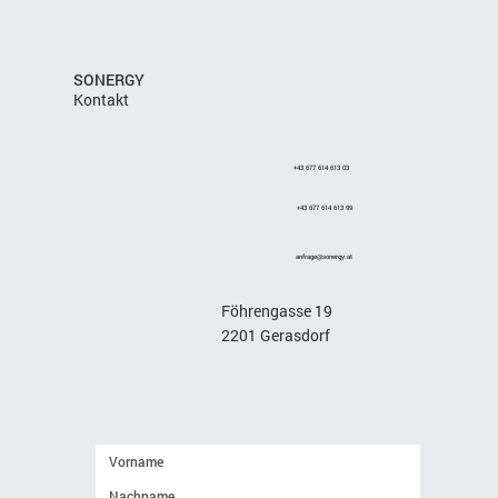
SONERGY
Kontakt
+43 677 614 613 03
+43 677 614 613 99
anfrage
@sonergy.at
Föhrengasse 19
2201 Gerasdorf